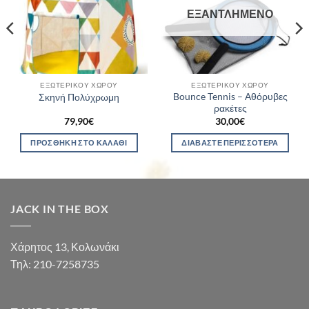
ΕΞΑΝΤΛΗΜΈΝΟ
ΕΞΩΤΕΡΙΚΟΎ ΧΏΡΟΥ
ΕΞΩΤΕΡΙΚΟΎ ΧΏΡΟΥ
Bounce Tennis – Αθόρυβες
Σκηνή Πολύχρωμη
ρακέτες
79,90
€
30,00
€
ΠΡΟΣΘΉΚΗ ΣΤΟ ΚΑΛΆΘΙ
ΔΙΑΒΆΣΤΕ ΠΕΡΙΣΣΌΤΕΡΑ
JACK IN THE BOX
Χάρητος 13, Κολωνάκι
Τηλ: 210-7258735