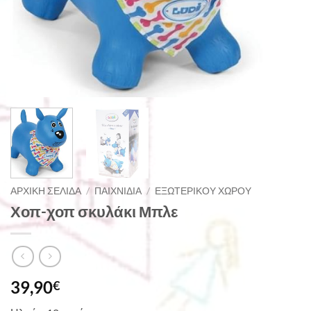
ΑΡΧΙΚΉ ΣΕΛΊΔΑ
/
ΠΑΙΧΝΊΔΙΑ
/
ΕΞΩΤΕΡΙΚΟΎ ΧΏΡΟΥ
Χοπ-χοπ σκυλάκι Μπλε
39,90
€