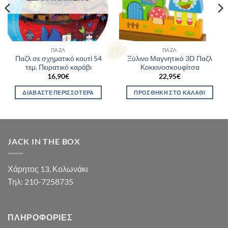
ΠΑΖΛ
ΠΑΖΛ
Παζλ σε σχηματικό κουτί 54
Ξύλινo Μαγνητικό 3D Παζλ
τεμ. Πειρατικό καράβι
Κοκκινοσκουφίτσα
16,90
€
22,95
€
ΔΙΑΒΆΣΤΕ ΠΕΡΙΣΣΌΤΕΡΑ
ΠΡΟΣΘΉΚΗ ΣΤΟ ΚΑΛΆΘΙ
JACK IN THE BOX
Χάρητος 13, Κολωνάκι
Τηλ: 210-7258735
ΠΛΗΡΟΦΟΡΊΕΣ