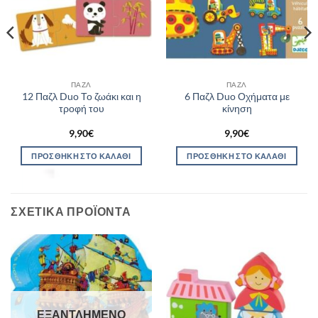
ΠΑΖΛ
ΠΑΖΛ
12 Παζλ Duo Το ζωάκι και η
6 Παζλ Duo Οχήματα με
τροφή του
κίνηση
9,90
€
9,90
€
ΠΡΟΣΘΉΚΗ ΣΤΟ ΚΑΛΆΘΙ
ΠΡΟΣΘΉΚΗ ΣΤΟ ΚΑΛΆΘΙ
ΣΧΕΤΙΚΆ ΠΡΟΪΌΝΤΑ
ΕΞΑΝΤΛΗΜΈΝΟ