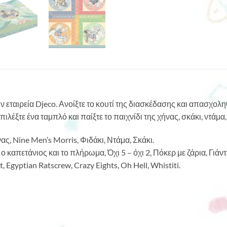
 εταιρεία Djeco. Ανοίξτε το κουτί της διασκέδασης και απασχολη
πιλέξτε ένα ταμπλό και παίξτε το παιχνίδι της χήνας, σκάκι, ντάμα, 
ς, Nine Men’s Morris, Φιδάκι, Ντάμα, Σκάκι.
 καπετάνιος και το πλήρωμα, Όχι 5 – όχι 2, Πόκερ με ζάρια, Γιάντζι
, Egyptian Ratscrew, Crazy Eights, Oh Hell, Whistiti.