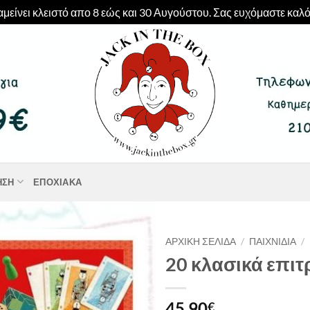
μείνει κλειστό απο 8 εώς και 30 Αυγούστου. Σας ευχόμαστε καλό
ΗΣΗ
ΕΠΟΧΙΑΚΆ
ΑΡΧΙΚΉ ΣΕΛΊΔΑ
/
ΠΑΙΧΝΊΔΙΑ
/
20 κλασικά επιτ
45,90
€