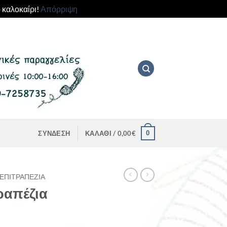
 καλοκαίρι!
Απόρριψη
0
ΣΎΝΔΕΣΗ
ΚΑΛΆΘΙ /
0,00
€
ΕΠΙΤΡΑΠΈΖΙΑ
ραπέζια