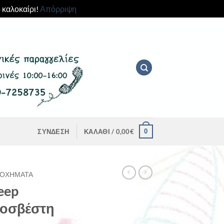
 καλοκαίρι!
Απόρριψη
0
ΣΎΝΔΕΣΗ
ΚΑΛΆΘΙ /
0,00
€
ΟΧΉΜΑΤΑ
eep
ροσβέστη