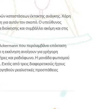
κρών καταστάσεων έκτακτης ανάγκης. Χάρη
άση για αυτόν τον σκοπό. Ο υπεύθυνος
διοίκησης και συμβάλλει ακόμη και στις
ύ Ackermann που περιλαμβάνει επέκταση
ι η εκκίνηση ανοίγουν για γρήγορη
τήρες και ραδιόφωνο. Η μονάδα φωτισμού
 Εκτός από τρεις διαφορετικούς ήχους
ουργηθούν ρεαλιστικές προσπάθειες