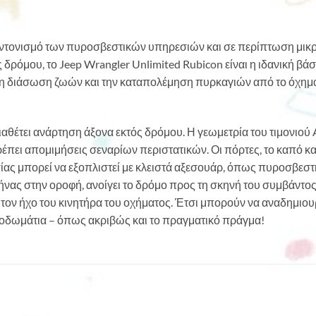
συντονισμό των πυροσβεστικών υπηρεσιών και σε περίπτωση μι
ός δρόμου, το Jeep Wrangler Unlimited Rubicon είναι η ιδανική β
 τη διάσωση ζωών και την καταπολέμηση πυρκαγιών από το όχημα 
ιαθέτει ανάρτηση άξονα εκτός δρόμου. Η γεωμετρία του τιμονιο
έπει απομιμήσεις σεναρίων περιστατικών. Οι πόρτες, το καπό κα
ας μπορεί να εξοπλιστεί με κλειστά αξεσουάρ, όπως πυροσβεσ
ας στην οροφή, ανοίγει το δρόμο προς τη σκηνή του συμβάντος.
ι τον ήχο του κινητήρα του οχήματος. Έτσι μπορούν να αναδημι
οδωμάτια – όπως ακριβώς και το πραγματικό πράγμα!