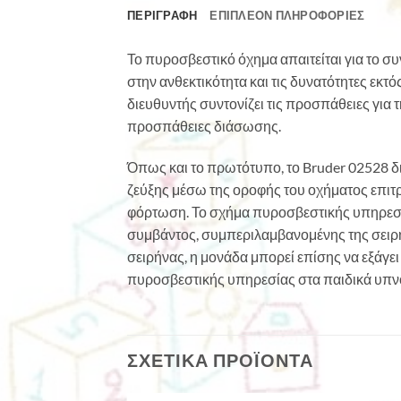
ΠΕΡΙΓΡΑΦΉ
ΕΠΙΠΛΈΟΝ ΠΛΗΡΟΦΟΡΊΕΣ
Το πυροσβεστικό όχημα απαιτείται για το 
στην ανθεκτικότητα και τις δυνατότητες εκτ
διευθυντής συντονίζει τις προσπάθειες για
προσπάθειες διάσωσης.
Όπως και το πρωτότυπο, το Bruder 02528 δ
ζεύξης μέσω της οροφής του οχήματος επιτρ
φόρτωση. Το σχήμα πυροσβεστικής υπηρεσί
συμβάντος, συμπεριλαμβανομένης της σειρήν
σειρήνας, η μονάδα μπορεί επίσης να εξάγε
πυροσβεστικής υπηρεσίας στα παιδικά υπν
ΣΧΕΤΙΚΆ ΠΡΟΪΌΝΤΑ