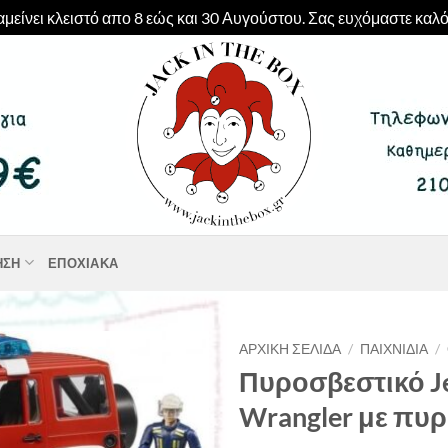
μείνει κλειστό απο 8 εώς και 30 Αυγούστου. Σας ευχόμαστε καλό
ΗΣΗ
ΕΠΟΧΙΑΚΆ
ΑΡΧΙΚΉ ΣΕΛΊΔΑ
/
ΠΑΙΧΝΊΔΙΑ
/
Πυροσβεστικό J
Wrangler με πυ