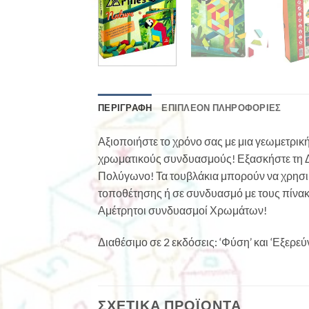
ΠΕΡΙΓΡΑΦΉ
ΕΠΙΠΛΈΟΝ ΠΛΗΡΟΦΟΡΊΕΣ
Αξιοποιήστε το χρόνο σας με μια γεωμετρι
χρωματικούς συνδυασμούς! Εξασκήστε τη Δη
Πολύγωνο! Τα τουβλάκια μπορούν να χρησι
τοποθέτησης ή σε συνδυασμό με τους πίνακ
Αμέτρητοι συνδυασμοί Χρωμάτων!
Διαθέσιμο σε 2 εκδόσεις: ‘Φύση’ και ‘Εξερεύ
ΣΧΕΤΙΚΆ ΠΡΟΪΌΝΤΑ