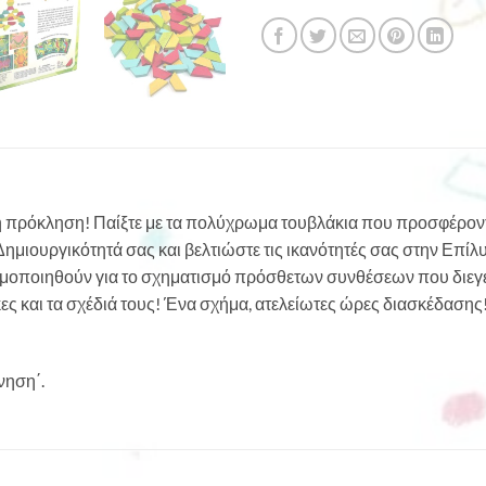
κή πρόκληση! Παίξτε με τα πολύχρωμα τουβλάκια που προσφέροντ
μιουργικότητά σας και βελτιώστε τις ικανότητές σας στην Επίλ
μοποιηθούν για το σχηματισμό πρόσθετων συνθέσεων που διεγε
ες και τα σχέδιά τους! Ένα σχήμα, ατελείωτες ώρες διασκέδαση
νηση΄.