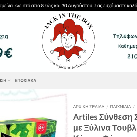
μείνει κλειστό απο 8 εώς και 30 Αυγούστου. Σας ευχόμαστε καλό
ΗΣΗ
ΕΠΟΧΙΑΚΆ
ΑΡΧΙΚΉ ΣΕΛΊΔΑ
/
ΠΑΙΧΝΊΔΙΑ
/
Artiles Σύνθεση
με Ξύλινα Τουβλ