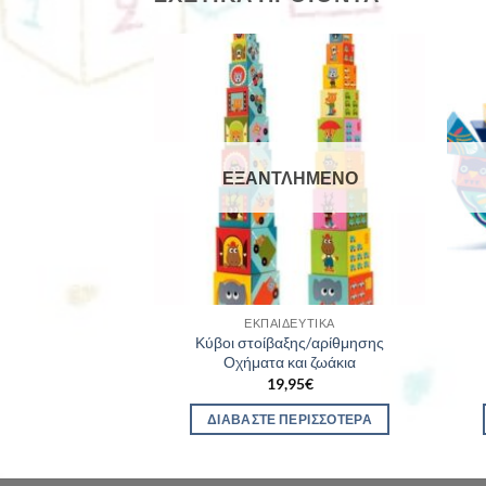
ΛΗΜΈΝΟ
ΕΞΑΝΤΛΗΜΈΝΟ
ΕΥΤΙΚΆ
ΕΚΠΑΙΔΕΥΤΙΚΆ
ρίθμησης οι φίλοι
Κύβοι στοίβαξης/αρίθμησης
ου
Οχήματα και ζωάκια
95
€
19,95
€
ΕΡΙΣΣΌΤΕΡΑ
ΔΙΑΒΆΣΤΕ ΠΕΡΙΣΣΌΤΕΡΑ