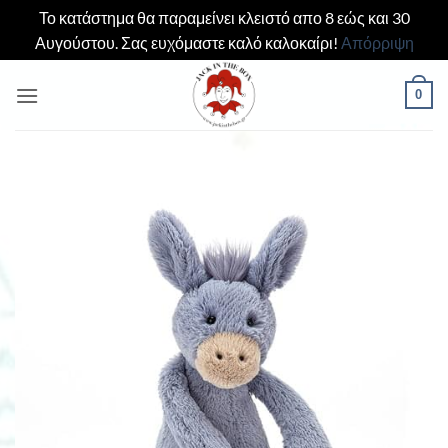
Το κατάστημα θα παραμείνει κλειστό απο 8 εώς και 30
Αυγούστου. Σας ευχόμαστε καλό καλοκαίρι!
Απόρριψη
Μετάβαση
0
στο
περιεχόμενο