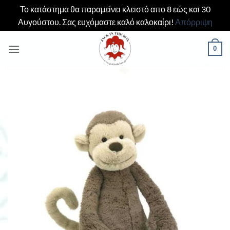
Το κατάστημα θα παραμείνει κλειστό απο 8 εώς και 30
Αυγούστου. Σας ευχόμαστε καλό καλοκαίρι!
Απόρριψη
Μετάβαση
0
στο
περιεχόμενο