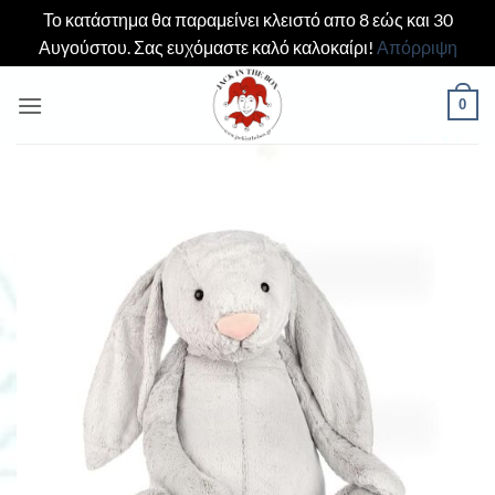
Το κατάστημα θα παραμείνει κλειστό απο 8 εώς και 30
Αυγούστου. Σας ευχόμαστε καλό καλοκαίρι!
Απόρριψη
Μετάβαση
0
στο
περιεχόμενο