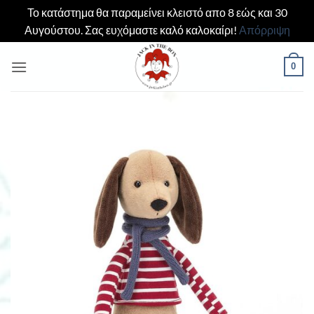
Το κατάστημα θα παραμείνει κλειστό απο 8 εώς και 30
Αυγούστου. Σας ευχόμαστε καλό καλοκαίρι!
Απόρριψη
Μετάβαση
0
στο
περιεχόμενο