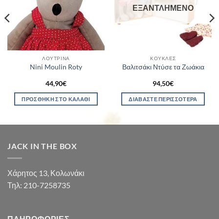
ΕΞΑΝΤΛΗΜΈΝΟ
ΛΟΎΤΡΙΝΑ
ΚΟΎΚΛΕΣ
Nini Moulin Roty
Βαλιτσάκι Ντύσε τα Ζωάκια
44,90
€
94,50
€
ΠΡΟΣΘΉΚΗ ΣΤΟ ΚΑΛΆΘΙ
ΔΙΑΒΆΣΤΕ ΠΕΡΙΣΣΌΤΕΡΑ
JACK IN THE BOX
Χάρητος 13, Κολωνάκι
Τηλ: 210-7258735
ΠΛΗΡΟΦΟΡΊΕΣ