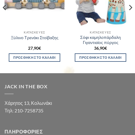
ΚΑΤΑΣΚΕΥΈΣ
ΚΑΤΑΣΚΕΥΈΣ
Σόφι καμηλοπάρδαλη
Ξύλινο Τρενάκι Στοίβαξης
Γιγαντιαίος πύργος
27,90
€
36,90
€
ΠΡΟΣΘΉΚΗ ΣΤΟ ΚΑΛΆΘΙ
ΠΡΟΣΘΉΚΗ ΣΤΟ ΚΑΛΆΘΙ
JACK IN THE BOX
Χάρητος 13, Κολωνάκι
Τηλ: 210-7258735
ΠΛΗΡΟΦΟΡΊΕΣ