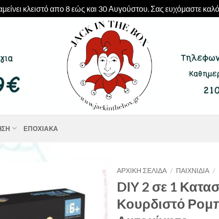
μείνει κλειστό απο 8 εώς και 30 Αυγούστου. Σας ευχόμαστε καλό
ΗΣΗ
ΕΠΟΧΙΑΚΆ
ΑΡΧΙΚΉ ΣΕΛΊΔΑ
/
ΠΑΙΧΝΊΔΙΑ
/
DIY 2 σε 1 Κατα
Κουρδιστό Ρομπ