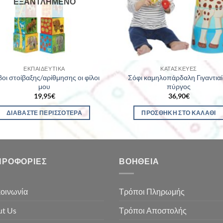
ΕΞΑΝΤΛΗΜΈΝΟ
ΕΚΠΑΙΔΕΥΤΙΚΆ
ΚΑΤΑΣΚΕΥΈΣ
οι στοίβαξης/αρίθμησης οι φίλοι
Σόφι καμηλοπάρδαλη Γιγαντιαί
μου
πύργος
19,95
€
36,90
€
ΔΙΑΒΆΣΤΕ ΠΕΡΙΣΣΌΤΕΡΑ
ΠΡΟΣΘΉΚΗ ΣΤΟ ΚΑΛΆΘΙ
ΗΡΟΦΟΡΊΕΣ
ΒΟΉΘΕΙΑ
οινωνία
Τρόποι Πληρωμής
t Us
Τρόποι Αποστολής