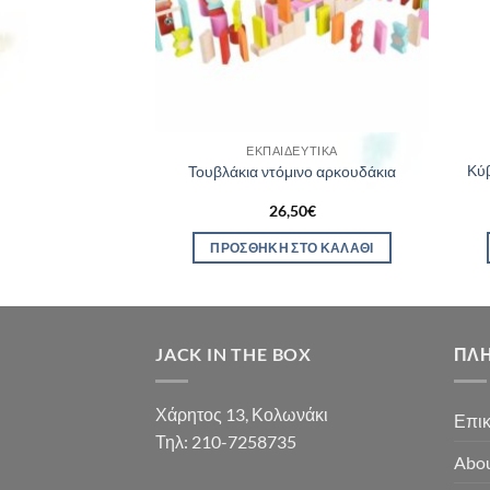
ΛΗΜΈΝΟ
ΚΕΥΈΣ
ΕΚΠΑΙΔΕΥΤΙΚΆ
Κύβ
ory Λούνα Παρκ
Τουβλάκια ντόμινο αρκουδάκια
00
€
26,50
€
ΕΡΙΣΣΌΤΕΡΑ
ΠΡΟΣΘΉΚΗ ΣΤΟ ΚΑΛΆΘΙ
JACK IN THE BOX
ΠΛ
Χάρητος 13, Κολωνάκι
Επικ
Τηλ: 210-7258735
Abou