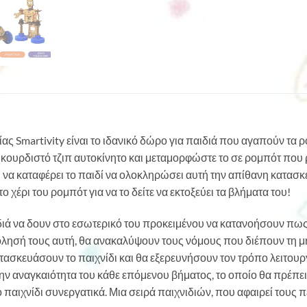
ίας Smartivity είναι το ιδανικό δώρο για παιδιά που αγαπούν τα ρο
α κουρδιστό τζιπ αυτοκίνητο και μεταμορφώστε το σε ρομπότ που 
α καταφέρει το παιδί να ολοκληρώσει αυτή την απίθανη κατασκευή.
 χέρι του ρομπότ για να το δείτε να εκτοξεύει τα βλήματα του!
ιδιά να δουν στο εσωτερικό του προκειμένου να κατανοήσουν πως
λησή τους αυτή, θα ανακαλύψουν τους νόμους που διέπουν τη μ
σκευάσουν το παιχνίδι και θα εξερευνήσουν τον τρόπο λειτουργ
 την αναγκαιότητα του κάθε επόμενου βήματος, το οποίο θα πρέπε
παιχνίδι συνεργατικά. Μια σειρά παιχνιδιών, που αφαιρεί τους π