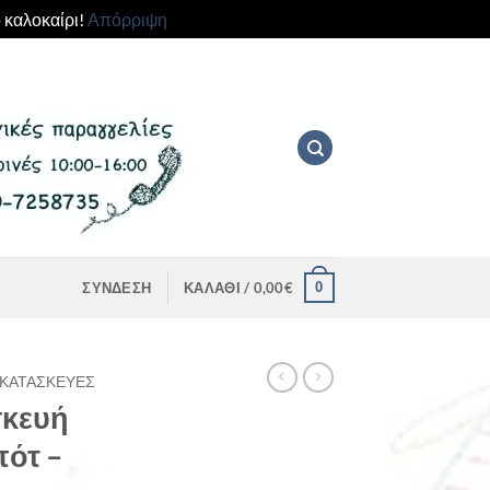
 καλοκαίρι!
Απόρριψη
0
ΣΎΝΔΕΣΗ
ΚΑΛΆΘΙ /
0,00
€
ΚΑΤΑΣΚΕΥΈΣ
σκευή
ότ –