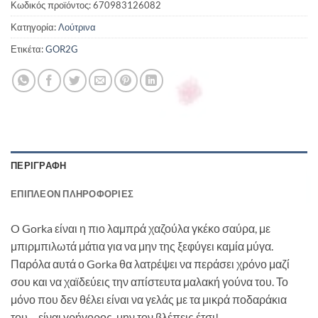
Κωδικός προϊόντος:
670983126082
Κατηγορία:
Λούτρινα
Ετικέτα:
GOR2G
ΠΕΡΙΓΡΑΦΉ
ΕΠΙΠΛΈΟΝ ΠΛΗΡΟΦΟΡΊΕΣ
O Gorka είναι η πιο λαμπρά χαζούλα γκέκο σαύρα, με
μπιρμπιλωτά μάτια για να μην της ξεφύγει καμία μύγα.
Παρόλα αυτά ο Gorka θα λατρέψει να περάσει χρόνο μαζί
σου και να χαϊδεύεις την απίστευτα μαλακή γούνα του. Το
μόνο που δεν θέλει είναι να γελάς με τα μικρά ποδαράκια
του… είναι γρήγορος, μην τον βλέπεις έτσι!