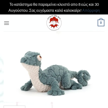
Το κατάστημα θα παραμείνει κλειστό απο 8 εώς και 30
Αυγούστου. Σας ευχόμαστε καλό καλοκαίρι!
Απόρριψη
Μετάβαση
0
στο
περιεχόμενο