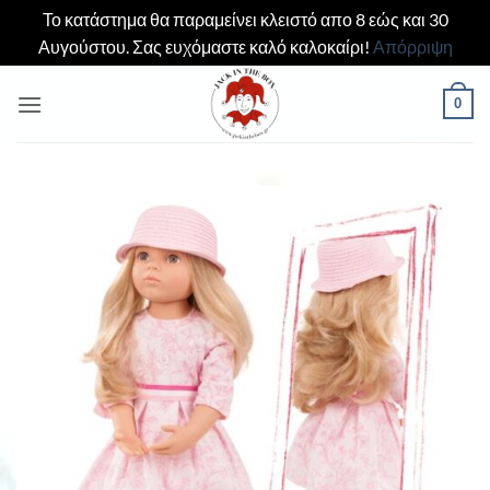
Το κατάστημα θα παραμείνει κλειστό απο 8 εώς και 30
Αυγούστου. Σας ευχόμαστε καλό καλοκαίρι!
Απόρριψη
Μετάβαση
0
στο
περιεχόμενο