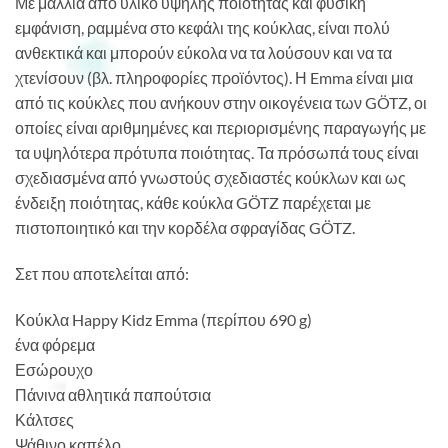
Με μαλλιά από υλικό υψηλής ποιότητας και φυσική
εμφάνιση, ραμμένα στο κεφάλι της κούκλας, είναι πολύ
ανθεκτικά και μπορούν εύκολα να τα λούσουν και να τα
χτενίσουν (βλ. πληροφορίες προϊόντος). Η Emma είναι μια
από τις κούκλες που ανήκουν στην οικογένεια των GÖTZ, οι
οποίες είναι αριθμημένες και περιορισμένης παραγωγής με
τα υψηλότερα πρότυπα ποιότητας. Τα πρόσωπά τους είναι
σχεδιασμένα από γνωστούς σχεδιαστές κούκλων και ως
ένδειξη ποιότητας, κάθε κούκλα GÖTZ παρέχεται με
πιστοποιητικό και την κορδέλα σφραγίδας GÖTZ.
Σετ που αποτελείται από:
Κούκλα Happy Kidz Emma (περίπου 690 g)
ένα φόρεμα
Εσώρουχο
Πάνινα αθλητικά παπούτσια
Κάλτσες
Ψάθινο καπέλο