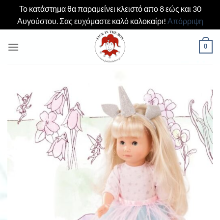
Το κατάστημα θα παραμείνει κλειστό απο 8 εώς και 30
Αυγούστου. Σας ευχόμαστε καλό καλοκαίρι!
Απόρριψη
Μετάβαση
0
στο
περιεχόμενο