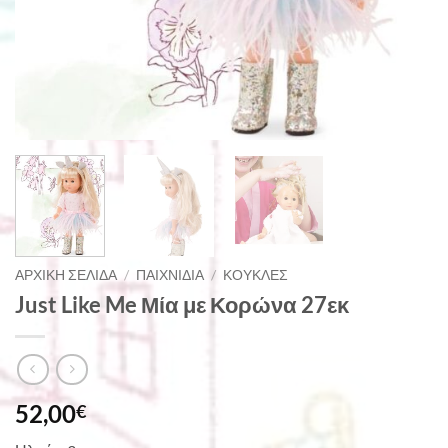
ΑΡΧΙΚΉ ΣΕΛΊΔΑ
/
ΠΑΙΧΝΊΔΙΑ
/
ΚΟΎΚΛΕΣ
Just Like Me Μία με Κορώνα 27εκ
52,00
€