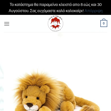
Το κατάστημα θα παραμείνει κλειστό απο 8 εώς και 30
Αυγούστου. Σας ευχόμαστε καλό καλοκαίρι!
Απόρριψη
Μετάβαση
0
στο
περιεχόμενο