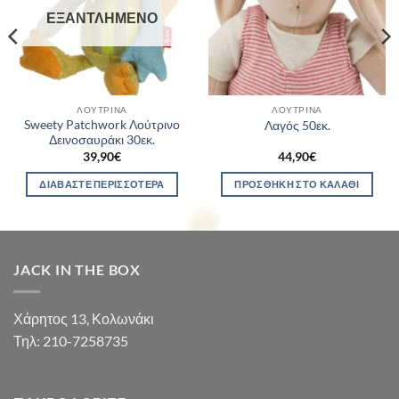
ΕΞΑΝΤΛΗΜΈΝΟ
ΛΟΎΤΡΙΝΑ
ΛΟΎΤΡΙΝΑ
Sweety Patchwork Λούτρινο
Λαγός 50εκ.
Δεινοσαυράκι 30εκ.
39,90
€
44,90
€
ΔΙΑΒΆΣΤΕ ΠΕΡΙΣΣΌΤΕΡΑ
ΠΡΟΣΘΉΚΗ ΣΤΟ ΚΑΛΆΘΙ
JACK IN THE BOX
Χάρητος 13, Κολωνάκι
Τηλ: 210-7258735