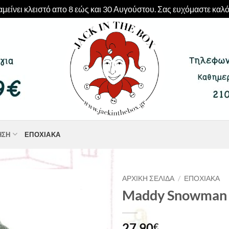
μείνει κλειστό απο 8 εώς και 30 Αυγούστου. Σας ευχόμαστε καλό
ΗΣΗ
ΕΠΟΧΙΑΚΆ
ΑΡΧΙΚΉ ΣΕΛΊΔΑ
/
ΕΠΟΧΙΑΚΆ
Maddy Snowman
27,90
€