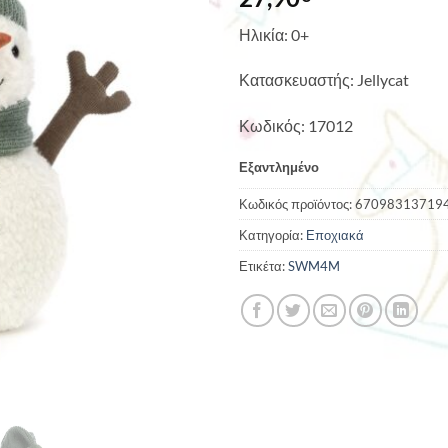
Ηλικία: 0+
Κατασκευαστής: Jellycat
Κωδικός: 17012
Εξαντλημένο
Κωδικός προϊόντος:
67098313719
Κατηγορία:
Εποχιακά
Ετικέτα:
SWM4M