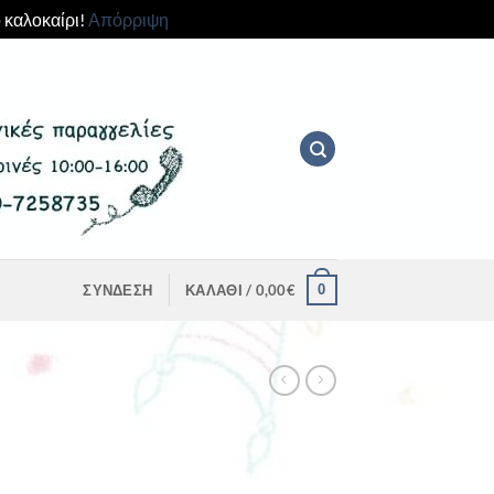
 καλοκαίρι!
Απόρριψη
0
ΣΎΝΔΕΣΗ
ΚΑΛΆΘΙ /
0,00
€