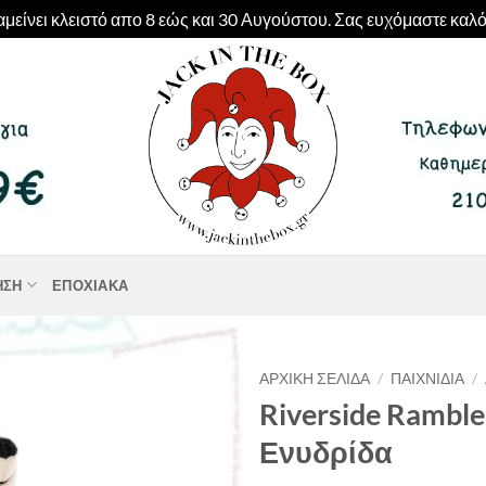
μείνει κλειστό απο 8 εώς και 30 Αυγούστου. Σας ευχόμαστε καλό
ΗΣΗ
ΕΠΟΧΙΑΚΆ
ΑΡΧΙΚΉ ΣΕΛΊΔΑ
/
ΠΑΙΧΝΊΔΙΑ
/
Riverside Ramble
Ενυδρίδα