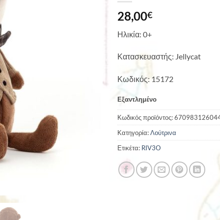
28,00
€
Ηλικία: 0+
Κατασκευαστής: Jellycat
Κωδικός: 15172
Εξαντλημένο
Κωδικός προϊόντος:
67098312604
Κατηγορία:
Λούτρινα
Ετικέτα:
RIV3O