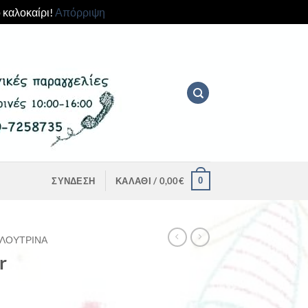
 καλοκαίρι!
Απόρριψη
0
ΣΎΝΔΕΣΗ
ΚΑΛΆΘΙ /
0,00
€
ΛΟΎΤΡΙΝΑ
r