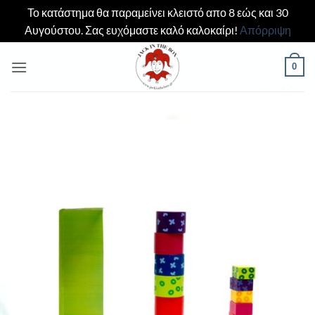
Το κατάστημα θα παραμείνει κλειστό απο 8 εώς και 30
Αυγούστου. Σας ευχόμαστε καλό καλοκαίρι!
Απόρριψη
Μετάβαση
0
στο
περιεχόμενο