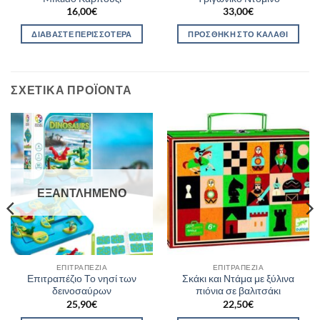
16,00
€
33,00
€
ΔΙΑΒΆΣΤΕ ΠΕΡΙΣΣΌΤΕΡΑ
ΠΡΟΣΘΉΚΗ ΣΤΟ ΚΑΛΆΘΙ
ΣΧΕΤΙΚΆ ΠΡΟΪΌΝΤΑ
ΕΞΑΝΤΛΗΜΈΝΟ
ΕΠΙΤΡΑΠΈΖΙΑ
ΕΠΙΤΡΑΠΈΖΙΑ
Επιτραπέζιο Το νησί των
Σκάκι και Ντάμα με ξύλινα
δεινοσαύρων
πιόνια σε βαλιτσάκι
25,90
€
22,50
€