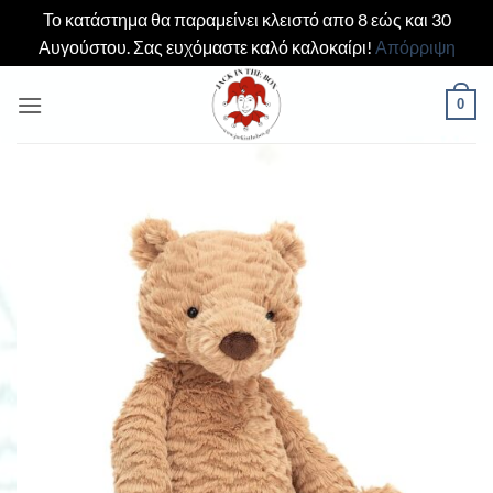
Το κατάστημα θα παραμείνει κλειστό απο 8 εώς και 30
Αυγούστου. Σας ευχόμαστε καλό καλοκαίρι!
Απόρριψη
Μετάβαση
0
στο
περιεχόμενο