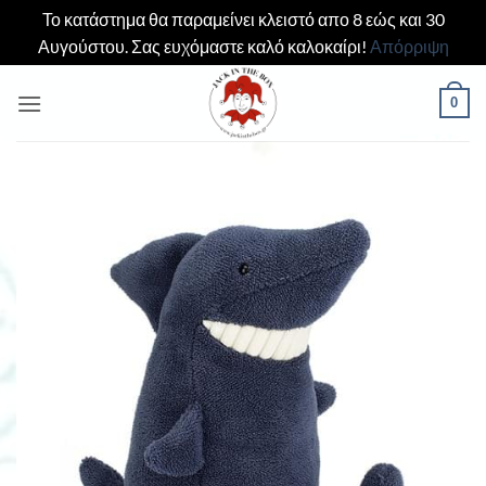
Το κατάστημα θα παραμείνει κλειστό απο 8 εώς και 30
Αυγούστου. Σας ευχόμαστε καλό καλοκαίρι!
Απόρριψη
Μετάβαση
0
στο
περιεχόμενο