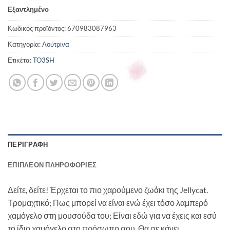
Εξαντλημένο
Κωδικός προϊόντος:
670983087963
Κατηγορία:
Λούτρινα
Ετικέτα:
TO3SH
ΠΕΡΙΓΡΑΦΉ
ΕΠΙΠΛΈΟΝ ΠΛΗΡΟΦΟΡΊΕΣ
Δείτε, δείτε! Έρχεται το πιο χαρούμενο ζωάκι της Jellycat.
Τρομαχτικό; Πως μπορεί να είναι ενώ έχει τόσο λαμπερό
χαμόγελο στη μουσούδα του; Είναι εδώ για να έχεις και εσύ
το ίδιο χαμόγελο στο πρόσωπο σου. Θα σε κάνει