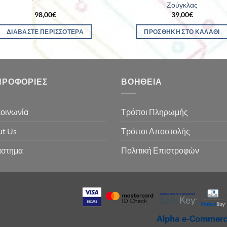
Ζούγκλας
98,00
€
39,00
€
ΔΙΑΒΆΣΤΕ ΠΕΡΙΣΣΌΤΕΡΑ
ΠΡΟΣΘΉΚΗ ΣΤΟ ΚΑΛΆΘΙ
ΗΡΟΦΟΡΊΕΣ
ΒΟΉΘΕΙΑ
οινωνία
Τρόποι Πληρωμής
t Us
Τρόποι Αποστολής
άστημα
Πολιτική Επιστροφών