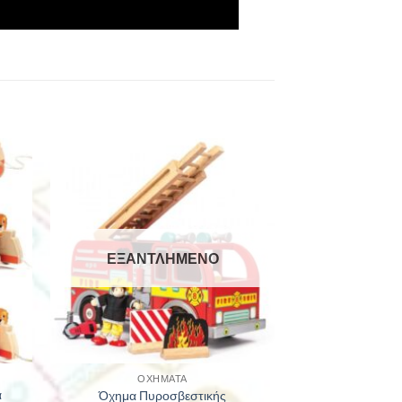
ΕΞΑΝΤΛΗΜΈΝΟ
ΟΧΉΜΑΤΑ
α
Όχημα Πυροσβεστικής