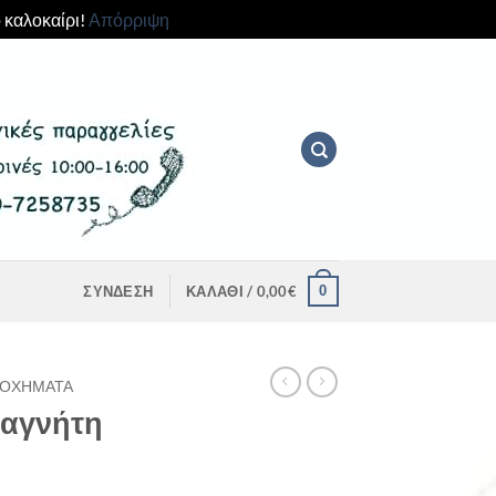
 καλοκαίρι!
Απόρριψη
0
ΣΎΝΔΕΣΗ
ΚΑΛΆΘΙ /
0,00
€
ΟΧΉΜΑΤΑ
μαγνήτη