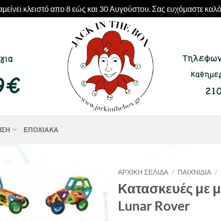
μείνει κλειστό απο 8 εώς και 30 Αυγούστου. Σας ευχόμαστε καλό
ΗΣΗ
ΕΠΟΧΙΑΚΆ
ΑΡΧΙΚΉ ΣΕΛΊΔΑ
/
ΠΑΙΧΝΊΔΙΑ
/
Κατασκευές με 
Lunar Rover