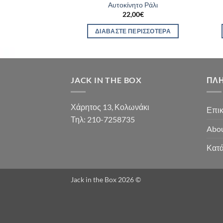
ιπάκι
Αυτοκίνητο Ράλι
00
€
22,00
€
ΣΤΟ ΚΑΛΆΘΙ
ΔΙΑΒΆΣΤΕ ΠΕΡΙΣΣΌΤΕΡΑ
JACK IN THE BOX
ΠΛ
Χάρητος 13, Κολωνάκι
Επικ
Τηλ: 210-7258735
Abou
Κατ
Jack in the Box 2026 ©