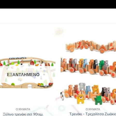
ΕΞΑΝΤΛΗΜΈΝΟ
ΟΧΉΜΑΤΑ
ΟΧΉΜΑΤΑ
Τρενάκι – Τρεχαλίτσα Ζωάκι
Ξύλινo τρενάκι σετ 90τεμ.