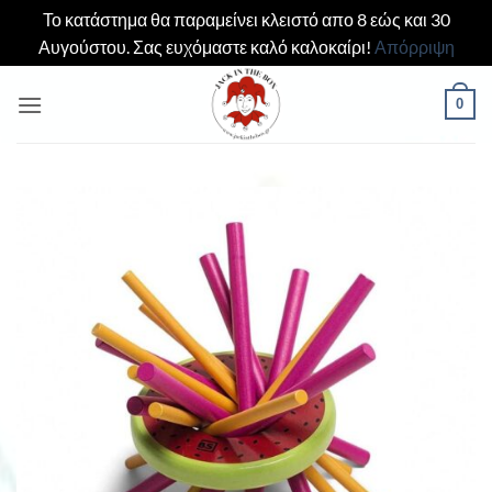
Το κατάστημα θα παραμείνει κλειστό απο 8 εώς και 30
Αυγούστου. Σας ευχόμαστε καλό καλοκαίρι!
Απόρριψη
Μετάβαση
0
στο
περιεχόμενο