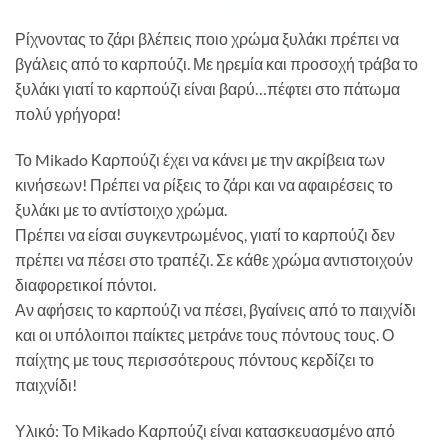
Ρίχνοντας το ζάρι βλέπεις ποιο χρώμα ξυλάκι πρέπει να
βγάλεις από το καρπούζι. Με ηρεμία και προσοχή τράβα το
ξυλάκι γιατί το καρπούζι είναι βαρύ…πέφτει στο πάτωμα
πολύ γρήγορα!
Το Mikado Καρπούζι έχει να κάνει με την ακρίβεια των
κινήσεων! Πρέπει να ρίξεις το ζάρι και να αφαιρέσεις το
ξυλάκι με το αντίστοιχο χρώμα.
Πρέπει να είσαι συγκεντρωμένος, γιατί το καρπούζι δεν
πρέπει να πέσει στο τραπέζι. Σε κάθε χρώμα αντιστοιχούν
διαφορετικοί πόντοι.
Αν αφήσεις το καρπούζι να πέσει, βγαίνεις από το παιχνίδι
και οι υπόλοιποι παίκτες μετράνε τους πόντους τους. Ο
παίχτης με τους περισσότερους πόντους κερδίζει το
παιχνίδι!
Υλικό: Το Mikado Καρπούζι είναι κατασκευασμένο από